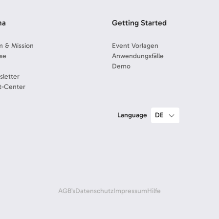
ma
Getting Started
 & Mission
Event Vorlagen
se
Anwendungsfälle
Demo
letter
t-Center
Language
AGB’s
Datenschutz
Impressum
Hilfe