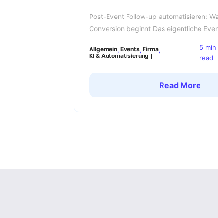
Post-Event Follow-up automatisieren: W
Conversion beginnt Das eigentliche Eve
ist es. Du hast Wochen in Speaker-Pla
5 min
Allgemein
Events
Firma
und Eventlogistik investiert. Das Event l
KI & Automatisierung
read
LinkedIn füllt sich mit Fotos, Recaps 
beginnt der kritische […]
Read More