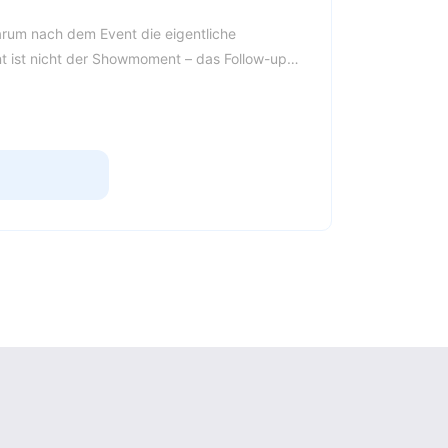
arum nach dem Event die eigentliche
nt ist nicht der Showmoment – das Follow-up
nung, Sponsor:innen, Teilnehmermanagement
äuft erfolgreich. Die Stimmung stimmt.
und Kommentaren. Doch 48 Stunden später