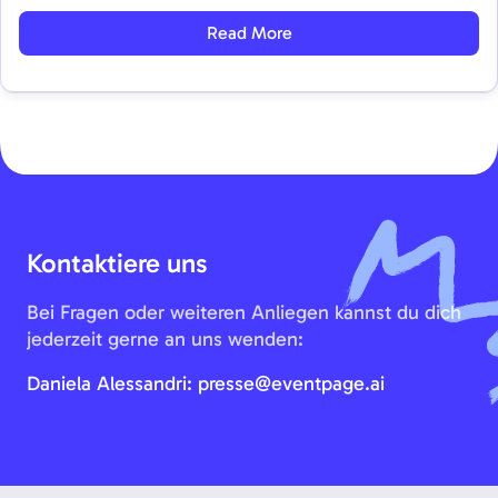
komplizierte oder teure Lösungen angewiesen waren,
Read More
eröffnen sich neue Möglichkeiten. Mit eventpage.ai
setzen Lasse Schmitt und Julian Wendorf einen ersten
Meilenstein in diese […]
Kontaktiere uns
Bei Fragen oder weiteren Anliegen kannst du dich
jederzeit gerne an uns wenden:
Daniela Alessandri:
presse@eventpage.ai