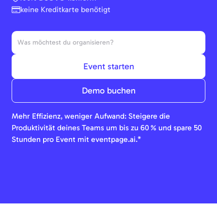
keine Kreditkarte benötigt
Event starten
Demo buchen
Mehr Effizienz, weniger Aufwand: Steigere die
Produktivität deines Teams um bis zu 60 % und spare 50
Stunden pro Event mit eventpage.ai.*