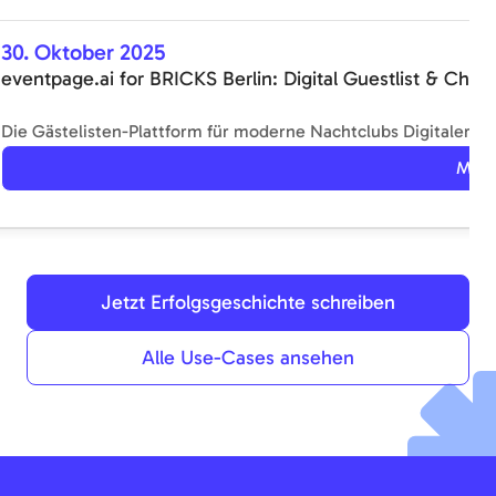
30. Oktober 2025
eventpage.ai for BRICKS Berlin: Digital Guestlist & Check
Die Gästelisten-Plattform für moderne Nachtclubs Digitaler Ch
Mehr
Jetzt Erfolgsgeschichte schreiben
Alle Use-Cases ansehen