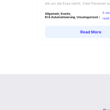
die um die Ecke reicht. Zwei Personen 
werden improvisiert und die ersten Teil
5 mi
Allgemein
Events
Eindruck deines Events ist in diesem Mo
KI & Automatisierung
Uncategorized
read
Read More