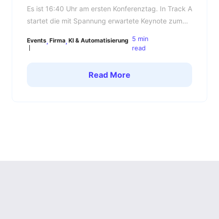
Es ist 16:40 Uhr am ersten Konferenztag. In Track A
startet die mit Spannung erwartete Keynote zum
Thema KI im Mittelstand. Gleichzeitig beginnt in
5 min
Events
Firma
KI & Automatisierung
Track C ein Workshop, auf den viele Teilnehmende
read
seit Wochen warten. Die Folge: Besucherinnen und
Besucher müssen sich zwischen zwei relevanten
Read More
Sessions entscheiden, während andere
Programmpunkte deutlich weniger Aufmerksamkeit
erhalten. Genau […]