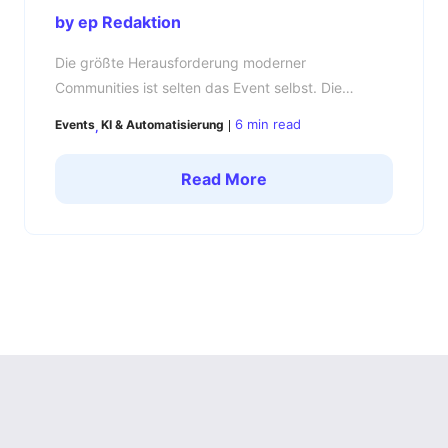
by ep Redaktion
Die größte Herausforderung moderner
Communities ist selten das Event selbst. Die
eigentliche Bewährungsprobe beginnt danach: Wie
6 min read
Events
KI & Automatisierung
bleibt eure Community zwischen Veranstaltungen
aktiv, vernetzt und engagiert? Viele Community
Read More
Manager kennen das Muster: Das Event begeistert,
die Teilnehmer:innen sind motiviert – doch wenige
Tage später kehrt Ruhe ein. Genau in dieser Phase
entscheidet sich, ob aus einzelnen […]