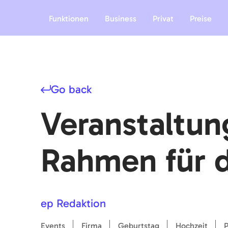
Funktionen
Business
Privat
Preise
Go back
Veranstaltun
Rahmen für d
ep Redaktion
Events
Firma
Geburtstag
Hochzeit
P