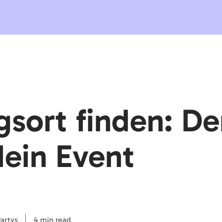
gsort finden: De
ein Event
artys
4 min read