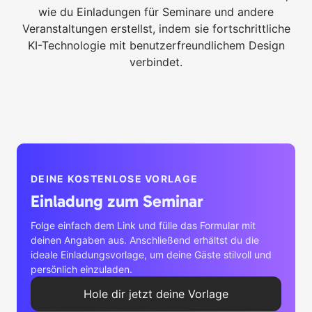
wie du Einladungen für Seminare und andere
Veranstaltungen erstellst, indem sie fortschrittliche
KI-Technologie mit benutzerfreundlichem Design
verbindet.
DEINE KOSTENLOSE VORLAGE
Einladung zum Seminar
Folge einfach dem Link und fülle das Formular mit
deinen Angaben aus. Anschließend erhältst du die
ideale Einladungsvorlage, um deine Gäste stilvoll und
persönlich einzuladen.
Hole dir jetzt deine Vorlage