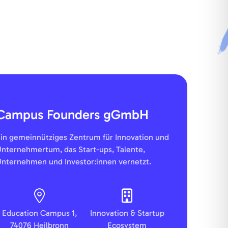
Campus Founders gGmbH
in gemeinnütziges Zentrum für Innovation und
nternehmertum, das Start-ups, Talente,
nternehmen und Investor:innen vernetzt.
Education Campus 1,
Innovation & Startup
74076 Heilbronn
Ecosystem