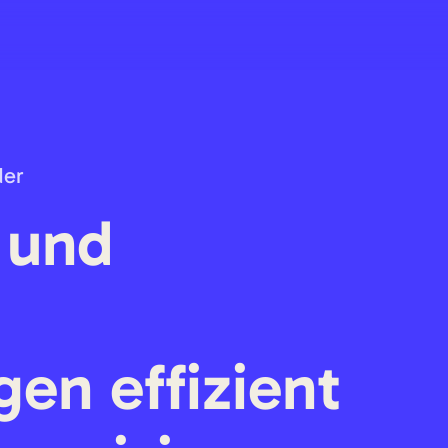
der
 und
gen effizient