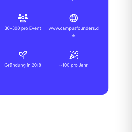
30–300 pro Event
www.campusfounders.d
e
Gründung in 2018
~100 pro Jahr