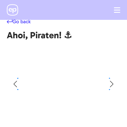
Go back
Ahoi, Piraten! ⚓️